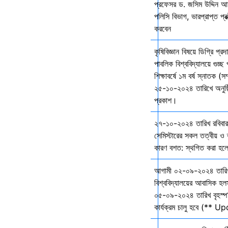
প্রফেসর ড. জসিম উদ্দিন আহ
পলিসি বিভাগ, ভারপ্রাপ্ত প্রক
করবেন
কৃষিবিজ্ঞান বিষয়ে ডিগ্রি প্র
পাবলিক বিশ্ববিদ্যালয়ে গুচ
শিক্ষাবর্ষে ১ম বর্ষ স্নাতক (স
২৫-১০-২০২৪ তারিখে অনুষ্ঠি
প্রকাশ।
২৭-১০-২০২৪ তারিখ রবিবার 
সেমিস্টারের সকল তত্বীয় ও ব্
কারণ বশত: স্থগিত করা হল
আগামী ০২-০৯-২০২৪ তারি
বিশ্ববিদ্যালয়ের আবাসিক হল
০৫-০৯-২০২৪ তারিখ বৃহস্প
কার্যক্রম চালু হবে (** 