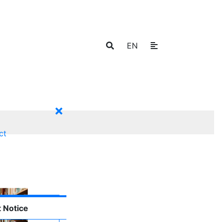
EN
ct
 Notice