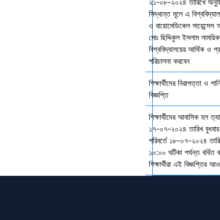
২১-০৮-২০২৪ তারিখে অনুষ্ঠ
সিদ্ধান্ত মূলে এ বিশ্ববিদ্য
ও বায়োমেডিকেল সায়েন্সেস 
মোঃ ছিদ্দিকুল ইসলাম সাময়ি
বিশ্ববিদ্যালয়ের আর্থিক ও প্
পরিচালনা করবেন
শিক্ষার্থীদের নিরাপত্তা ও শান
বিজ্ঞপ্তি
শিক্ষার্থীদের আবাসিক হল ত্
১৭-০৭-২০২৪ তারিখ বুধবার
পরিবর্তে ১৮-০৭-২০২৪ তারি
১০:০০ ঘটিকা পর্যন্ত বর্ধিত
শিক্ষার্থীরা এই বিজ্ঞপ্তির 