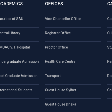
ACADEMICS
OFFICES
C
aculties of SAU
Vice-Chancellor Office
Ca
entral Library
Registrar Office
Cul
MUAC V. T. Hospital
Proctor Office
St
ndergraduate Admission
Health Care Centre
Re
ost Graduate Admission
Transport
Re
nternational Students
Guest House Sylhet
Co
Guest House Dhaka