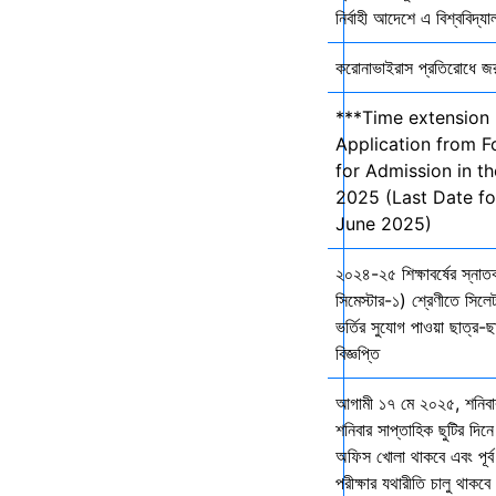
নির্বাহী আদেশে এ বিশ্ববিদ্য
করোনাভাইরাস প্রতিরোধে জরুর
***Time extension 
Application from F
for Admission in t
2025 (Last Date fo
June 2025)
২০২৪-২৫ শিক্ষাবর্ষের স্না
সিমেস্টার-১) শ্রেণীতে সিলেট
ভর্তির সুযোগ পাওয়া ছাত্র-ছা
বিজ্ঞপ্তি
আগামী ১৭ মে ২০২৫, শনিব
শনিবার সাপ্তাহিক ছুটির দিনে
অফিস খোলা থাকবে এবং পূর্ব 
পরীক্ষার যথারীতি চালু থাকব