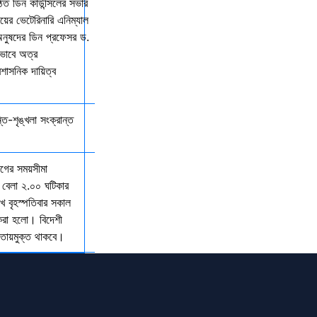
িত ডিন কাউন্সিলের সভার
ালয়ের ভেটেরিনারি এনিম্যাল
অনুষদের ডিন প্রফেসর ড.
কভাবে অত্র
রশাসনিক দায়িত্ব
্তি-শৃঙ্খলা সংক্রান্ত
যাগের সময়সীমা
 বেলা ২.০০ ঘটিকার
খ বৃহস্পতিবার সকাল
 করা হলো। বিদেশী
আওতায়মুক্ত থাকবে।