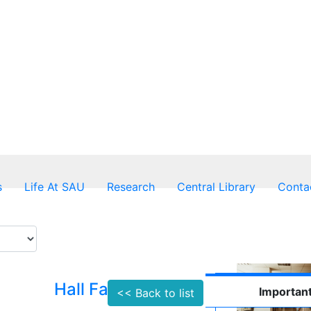
s
Life At SAU
Research
Central Library
Conta
Hall Facilities
Important
<< Back to list