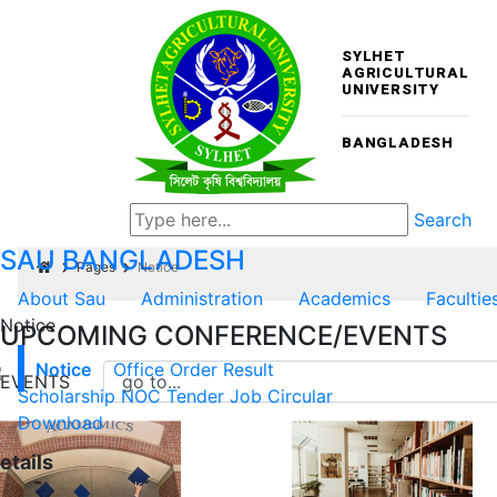
SYLHET
AGRICULTURAL
UNIVERSITY
BANGLADESH
Search
SAU
BANGLADESH
Pages
Notice
About Sau
Administration
Academics
Facultie
Notice
UPCOMING CONFERENCE/EVENTS
Notice
Office Order
Result
EVENTS
Scholarship
NOC
Tender
Job Circular
Download
etails