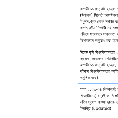
আগামী ১১ জানুয়ারি ২০২৫ 
(টিলাগড়) সিলেটে তাফসিরু
বিপুলসংখ্যক লোক সমাগম হবে 
আগত নবীন শিক্ষার্থী সহ সকল 
এড়িয়ে যাতায়াতে সাবধানতা
বিশেষভাবে অনুরোধ করা হল
সিলেট কৃষি বিশ্ববিদ্যালয়ের
স্নাতক লেভেল-১ সেমিস্টার-
আগামী ১১ জানুয়ারি ২০২৫,
ঘটিকায় বিশ্ববিদ্যালয়ের নবনির
অনুষ্ঠিত হবে।
*** ২০২৩-২৪ শিক্ষাবর্ষের
সিমেস্টার-১) শ্রেণীতে সিলেট
ভর্তির সুযোগ পাওয়া ছাত্র-ছা
বিজ্ঞপ্তি (updated)