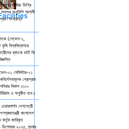
ি হতে সর্বোচ্চ ডিগ্রি
কল সনদের অনুলিপি আগামী
acilities
্রেরণ সংক্রান্ত
্নাতক (লেভেল-১,
 কৃষি বিশ্ববিদ্যালয়ে
ত্রীদের ব্যাংকে ভর্তি ফি
জ্ঞপ্তি
েভেল-০১ সেমিস্টার-০১
দিকনির্দেশনামূলক প্রোগ্রাম
নিবার বিকাল ৩:০০
িটরিয়াম এ অনুষ্ঠিত হবে।
 চেয়ারপার্সন দেশনেত্রী
গণপ্রজাতন্ত্রী বাংলাদেশ
় কর্তৃক জারিকৃত
১ ডিসেম্বর ২০২৫, বুধবার