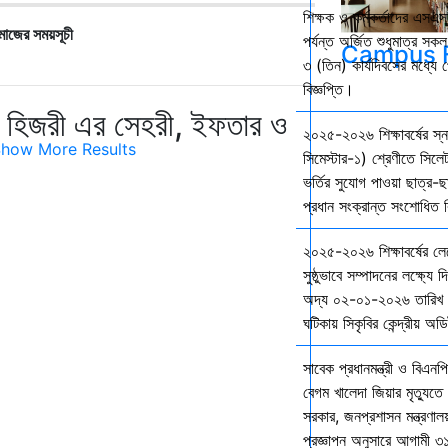
শিক্ষক ও কর্মকর্তাদের এসএসস
মাজের সময়সূচী
পর্যন্ত অর্জিত শুধুমাত্র স
Campus F
৩ (তিন) কার্যদিবসের মধ্যে প
বিজ্ঞপ্তি।
৬ হিজরী এর সেহরী, ইফতার ও
২০২৫-২০২৬ শিক্ষাবর্ষের স
how More Results
সিমেস্টার-১) শ্রেণীতে সিলেট
ভর্তির সুযোগ পাওয়া ছাত্র-ছা
প্রধান সংক্রান্ত সংশোধিত বি
২০২৫-২০২৬ শিক্ষাবর্ষের ল
সুষ্ঠুভাবে সম্পাদনের লক্ষ্যে 
অদ্য ০২-০১-২০২৬ তারিখ শ
ঘটিকায় সিকৃবির কেন্দ্রীয় অড
সাবেক প্রধানমন্ত্রী ও বিএনপি
বেগম খালেদা জিয়ার মৃত্যুতে 
সরকার, জনপ্রশাসন মন্ত্রণালয
প্রজ্ঞাপন অনুসারে আগামী ৩