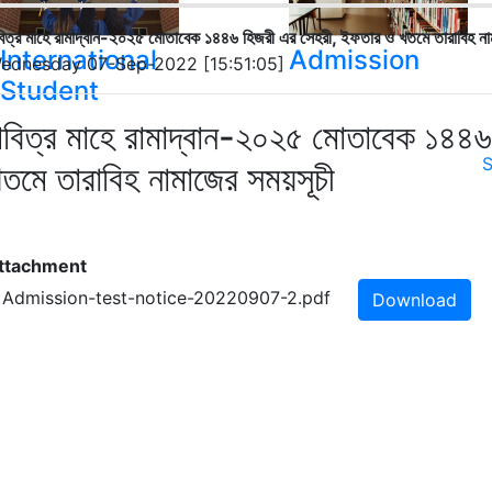
িত্র মাহে রামাদ্বান-২০২৫ মোতাবেক ১৪৪৬ হিজরী এর সেহরী, ইফতার ও খতমে তারাবিহ না
International
Admission
ednesday 07-Sep-2022 [15:51:05]
Student
বিত্র মাহে রামাদ্বান-২০২৫ মোতাবেক ১৪৪
S
তমে তারাবিহ নামাজের সময়সূচী
ttachment
. Admission-test-notice-20220907-2.pdf
Download