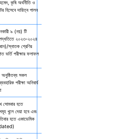
মেদ, কৃষি অর্থনীতি ও
্টর হিসেবে দায়িত্ব পালন
দানকারী ৯ (নয়) টি
্ছ পদ্ধতিতে ২০২৩-২০২৪
ম্মান)/স্নাতক শ্রেণির
ত ভর্তি পরীক্ষার ফলাফল
অনুষ্ঠিতব্য সকল
যবহারিক পরীক্ষা অনিবার্য
ো
খ সোমবার হতে
সমূহ খুলে দেয়া হবে এবং
তিবার হতে একাডেমিক
Updated)