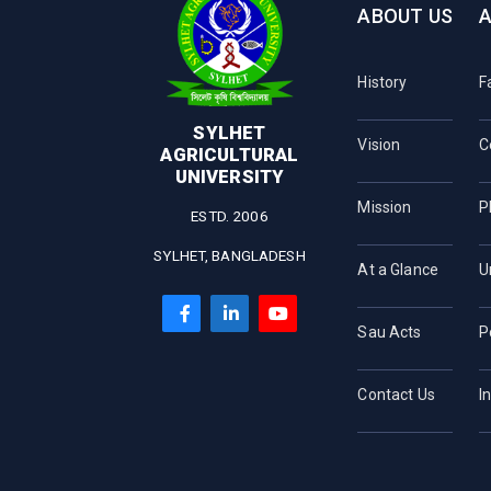
ABOUT US
History
F
SYLHET
Vision
C
AGRICULTURAL
UNIVERSITY
Mission
P
ESTD. 2006
SYLHET, BANGLADESH
At a Glance
U
Sau Acts
P
Contact Us
I