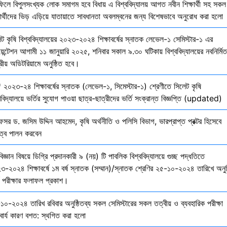
ফিলে বিপুলসংখ্যক লোক সমাগম হবে বিধায় এ বিশ্ববিদ্যালয় আগত নবীন শিক্ষার্থী সহ সকল
ষার্থীদের ভিড় এড়িয়ে যাতায়াতে সাবধানতা অবলম্বনের জন্য বিশেষভাবে অনুরোধ করা হলো
েট কৃষি বিশ্ববিদ্যালয়ের ২০২৩-২০২৪ শিক্ষাবর্ষের স্নাতক লেভেল-১ সেমিস্টার-১ এর
য়েন্টেশন আগামী ১১ জানুয়ারি ২০২৫, শনিবার সকাল ৯.৩০ ঘটিকায় বিশ্ববিদ্যালয়ের নবনির্মিত
দ্রীয় অডিটরিয়ামে অনুষ্ঠিত হবে।
 ২০২৩-২৪ শিক্ষাবর্ষের স্নাতক (লেভেল-১, সিমেস্টার-১) শ্রেণীতে সিলেট কৃষি
ববিদ্যালয়ে ভর্তির সুযোগ পাওয়া ছাত্র-ছাত্রীদের ভর্তি সংক্রান্ত বিজ্ঞপ্তি (updated)
েসর ড. জসিম উদ্দিন আহমেদ, কৃষি অর্থনীতি ও পলিসি বিভাগ, ভারপ্রাপ্ত প্রক্টর হিসেবে
িত্ব পালন করবেন
বিজ্ঞান বিষয়ে ডিগ্রি প্রদানকারী ৯ (নয়) টি পাবলিক বিশ্ববিদ্যালয়ে গুচ্ছ পদ্ধতিতে
৩-২০২৪ শিক্ষাবর্ষে ১ম বর্ষ স্নাতক (সম্মান)/স্নাতক শ্রেণির ২৫-১০-২০২৪ তারিখে অনুষ
তি পরীক্ষার ফলাফল প্রকাশ।
১০-২০২৪ তারিখ রবিবার অনুষ্ঠিতব্য সকল সেমিস্টারের সকল তত্বীয় ও ব্যবহারিক পরীক্ষা
বার্য কারণ বশত: স্থগিত করা হলো