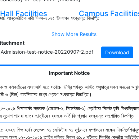
Hall Facilities
Campus Facilitie
মার্চ আন্তর্জাতিক নারী দিবস-২০২৫ উদযাপন সংক্রান্ত বিজ্ঞপ্তি
Show More Results
ttachment
. Admission-test-notice-20220907-2.pdf
Download
Important Notice
ষক ও কর্মকর্তাদের এসএসসি হতে সর্বোচ্চ ডিগ্রি পর্যন্ত অর্জিত শুধুমাত্র সকল সনদের অনুল
ী ৩ (তিন) কার্যদিবসের মধ্যে প্রেরণ সংক্রান্ত বিজ্ঞপ্তি।
৫-২০২৬ শিক্ষাবর্ষের স্নাতক (লেভেল-১, সিমেস্টার-১) শ্রেণীতে সিলেট কৃষি বিশ্ববিদ্যাল
ির সুযোগ পাওয়া ছাত্র-ছাত্রীদের ব্যাংকে ভর্তি ফি প্রধান সংক্রান্ত সংশোধিত বিজ্ঞপ্তি
-২০২৬ শিক্ষাবর্ষের লেভেল-০১ সেমিস্টার-০১ সুষ্ঠুভাবে সম্পাদনের লক্ষ্যে দিকনির্দেশনাম
োগ্রাম অদ্য ০২-০১-২০২৬ তারিখ শনিবার বিকাল ৩:০০ ঘটিকায় সিকৃবির কেন্দ্রীয় অডিটরিয়