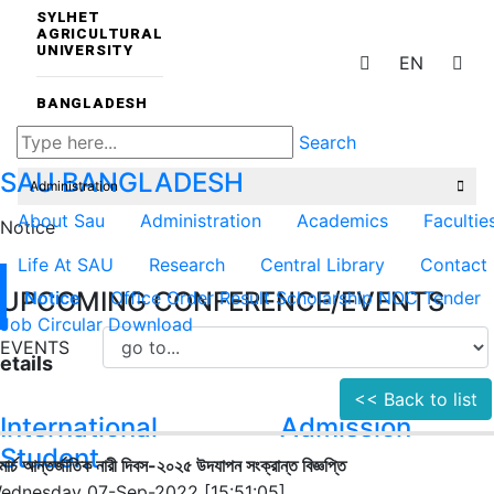
SYLHET
AGRICULTURAL
UNIVERSITY
EN
BANGLADESH
Search
SAU
BANGLADESH
Administration
About Sau
Administration
Academics
Facultie
Notice
Life At SAU
Research
Central Library
Contact
UPCOMING CONFERENCE/EVENTS
Notice
Office Order
Result
Scholarship
NOC
Tender
Job Circular
Download
EVENTS
etails
<< Back to list
International
Admission
Student
মার্চ আন্তর্জাতিক নারী দিবস-২০২৫ উদযাপন সংক্রান্ত বিজ্ঞপ্তি
ednesday 07-Sep-2022 [15:51:05]