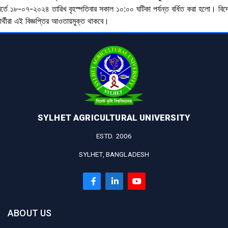
বর্তে ১৮-০৭-২০২৪ তারিখ বৃহস্পতিবার সকাল ১০:০০ ঘটিকা পর্যন্ত বর্ধিত করা হলো। বিদ
ষার্থীরা এই বিজ্ঞপ্তির আওতায়মুক্ত থাকবে।
SYLHET AGRICULTURAL UNIVERSITY
ESTD. 2006
SYLHET, BANGLADESH
ABOUT US