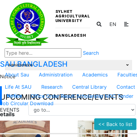
SYLHET
AGRICULTURAL
UNIVERSITY
EN
BANGLADESH
Search
SAU
BANGLADESH
Administration
About Sau
Administration
Academics
Facultie
Notice
Life At SAU
Research
Central Library
Contact
UPCOMING CONFERENCE/EVENTS
Notice
Office Order
Result
Scholarship
NOC
Tender
Job Circular
Download
EVENTS
etails
<< Back to list