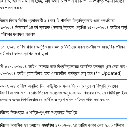
েসর ড. জসিম উদ্দিন আহমেদ, কৃষি অর্থনীতি ও পলিসি বিভাগ, ভারপ্রাপ্ত প্রক্টর হিসেবে
িত্ব পালন করবেন
বিজ্ঞান বিষয়ে ডিগ্রি প্রদানকারী ৯ (নয়) টি পাবলিক বিশ্ববিদ্যালয়ে গুচ্ছ পদ্ধতিতে
৩-২০২৪ শিক্ষাবর্ষে ১ম বর্ষ স্নাতক (সম্মান)/স্নাতক শ্রেণির ২৫-১০-২০২৪ তারিখে অনুষ
তি পরীক্ষার ফলাফল প্রকাশ।
১০-২০২৪ তারিখ রবিবার অনুষ্ঠিতব্য সকল সেমিস্টারের সকল তত্বীয় ও ব্যবহারিক পরীক্ষা
বার্য কারণ বশত: স্থগিত করা হলো
মী ০২-০৯-২০২৪ তারিখ সোমবার হতে বিশ্ববিদ্যালয়ের আবাসিক হলসমূহ খুলে দেয়া হবে 
০৯-২০২৪ তারিখ বৃহস্পতিবার হতে একাডেমিক কার্যক্রম চালু হবে (** Updated)
০৮-২০২৪ তারিখে অনুষ্ঠিত ডিন কাউন্সিলের সভার সিদ্ধান্ত মূলে এ বিশ্ববিদ্যালয়ের
েরিনারি এনিম্যাল ও বায়োমেডিকেল সায়েন্সেস অনুষদের ডিন প্রফেসর ড. মোঃ ছিদ্দিকুল ইস
য়িকভাবে অত্র বিশ্ববিদ্যালয়ের আর্থিক ও প্রশাসনিক দায়িত্ব পরিচালনা করবেন
ষার্থীদের নিরাপত্তা ও শান্তি-শৃঙ্খলা সংক্রান্ত বিজ্ঞপ্তি
্ষার্থীদের আবাসিক হল ত্যাগের সময়সীমা ১৭-০৭-২০২৪ তারিখ বুধবার বেলা ২.০০ ঘটিকার