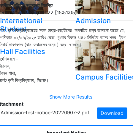
ক্ষার্থীদের পরিবহন সংক্রান্ত বিজ্ঞপ্তি
ednesday 07-Sep-2022 [15:51:05]
International
Admission
Student
লেট কৃষি বিশ্ববিদ্যালয়ের সকল ছাত্র-ছাত্রীদের অবগতির জন্য জানানো যাচ্ছে যে,
ামীকাল ০২/০৭/২০২৫ তারিখ রোজ বুধবার বিকাল ৪:৪৫ মিনিটের বাসের শহর ট্রিপ
িবার্য কারণবশত (বাস মেরামতের জন্য ) বন্ধ থাকবে।
Hall Facilities
র্দেশক্রমে -
রিচালক,
িবহন শাখা,
Campus Facilitie
লেট কৃষি বিশ্ববিদ্যালয়, সিলেট।
Show More Results
ttachment
. Admission-test-notice-20220907-2.pdf
Download
Important Notice