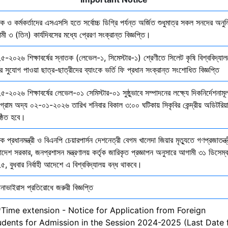
ষক ও কর্মকর্তাদের এসএসসি হতে সর্বোচ্চ ডিগ্রি পর্যন্ত অর্জিত শুধুমাত্র সকল সনদের অনুল
ী ৩ (তিন) কার্যদিবসের মধ্যে প্রেরণ সংক্রান্ত বিজ্ঞপ্তি।
৫-২০২৬ শিক্ষাবর্ষের স্নাতক (লেভেল-১, সিমেস্টার-১) শ্রেণীতে সিলেট কৃষি বিশ্ববিদ্যাল
ির সুযোগ পাওয়া ছাত্র-ছাত্রীদের ব্যাংকে ভর্তি ফি প্রধান সংক্রান্ত সংশোধিত বিজ্ঞপ্তি
-২০২৬ শিক্ষাবর্ষের লেভেল-০১ সেমিস্টার-০১ সুষ্ঠুভাবে সম্পাদনের লক্ষ্যে দিকনির্দেশনাম
োগ্রাম অদ্য ০২-০১-২০২৬ তারিখ শনিবার বিকাল ৩:০০ ঘটিকায় সিকৃবির কেন্দ্রীয় অডিটরিয়
ষ্ঠিত হবে।
ক প্রধানমন্ত্রী ও বিএনপি চেয়ারপার্সন দেশনেত্রী বেগম খালেদা জিয়ার মৃত্যুতে গণপ্রজাতন্ত্
াদেশ সরকার, জনপ্রশাসন মন্ত্রণালয় কর্তৃক জারিকৃত প্রজ্ঞাপন অনুসারে আগামী ৩১ ডিসেম্
, বুধবার নির্বাহী আদেশে এ বিশ্ববিদ্যালয় বন্ধ থাকবে।
নাভাইরাস প্রতিরোধে জরুরী বিজ্ঞপ্তি
*Time extension - Notice for Application from Foreign
udents for Admission in the Session 2024-2025 (Last Date 