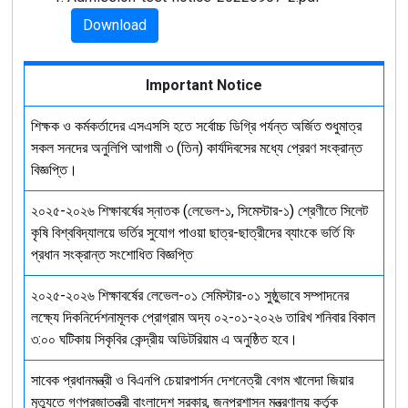
Download
Important Notice
শিক্ষক ও কর্মকর্তাদের এসএসসি হতে সর্বোচ্চ ডিগ্রি পর্যন্ত অর্জিত শুধুমাত্র
সকল সনদের অনুলিপি আগামী ৩ (তিন) কার্যদিবসের মধ্যে প্রেরণ সংক্রান্ত
বিজ্ঞপ্তি।
২০২৫-২০২৬ শিক্ষাবর্ষের স্নাতক (লেভেল-১, সিমেস্টার-১) শ্রেণীতে সিলেট
কৃষি বিশ্ববিদ্যালয়ে ভর্তির সুযোগ পাওয়া ছাত্র-ছাত্রীদের ব্যাংকে ভর্তি ফি
প্রধান সংক্রান্ত সংশোধিত বিজ্ঞপ্তি
২০২৫-২০২৬ শিক্ষাবর্ষের লেভেল-০১ সেমিস্টার-০১ সুষ্ঠুভাবে সম্পাদনের
লক্ষ্যে দিকনির্দেশনামূলক প্রোগ্রাম অদ্য ০২-০১-২০২৬ তারিখ শনিবার বিকাল
৩:০০ ঘটিকায় সিকৃবির কেন্দ্রীয় অডিটরিয়াম এ অনুষ্ঠিত হবে।
সাবেক প্রধানমন্ত্রী ও বিএনপি চেয়ারপার্সন দেশনেত্রী বেগম খালেদা জিয়ার
মৃত্যুতে গণপ্রজাতন্ত্রী বাংলাদেশ সরকার, জনপ্রশাসন মন্ত্রণালয় কর্তৃক