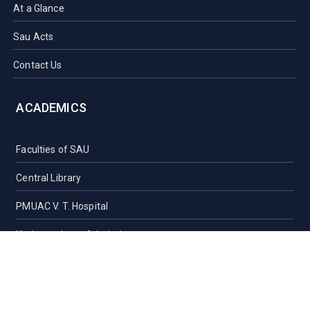
At a Glance
Sau Acts
Contact Us
ACADEMICS
Faculties of SAU
Central Library
PMUAC V. T. Hospital
Undergraduate Admission
Post Graduate Admission
International Students