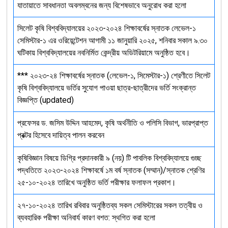
যাতায়াতে সাবধানতা অবলম্বনের জন্য বিশেষভাবে অনুরোধ করা হলো
সিলেট কৃষি বিশ্ববিদ্যালয়ের ২০২৩-২০২৪ শিক্ষাবর্ষের স্নাতক লেভেল-১
সেমিস্টার-১ এর ওরিয়েন্টেশন আগামী ১১ জানুয়ারি ২০২৫, শনিবার সকাল ৯.৩০
ঘটিকায় বিশ্ববিদ্যালয়ের নবনির্মিত কেন্দ্রীয় অডিটরিয়ামে অনুষ্ঠিত হবে।
*** ২০২৩-২৪ শিক্ষাবর্ষের স্নাতক (লেভেল-১, সিমেস্টার-১) শ্রেণীতে সিলেট
কৃষি বিশ্ববিদ্যালয়ে ভর্তির সুযোগ পাওয়া ছাত্র-ছাত্রীদের ভর্তি সংক্রান্ত
বিজ্ঞপ্তি (updated)
প্রফেসর ড. জসিম উদ্দিন আহমেদ, কৃষি অর্থনীতি ও পলিসি বিভাগ, ভারপ্রাপ্ত
প্রক্টর হিসেবে দায়িত্ব পালন করবেন
কৃষিবিজ্ঞান বিষয়ে ডিগ্রি প্রদানকারী ৯ (নয়) টি পাবলিক বিশ্ববিদ্যালয়ে গুচ্ছ
পদ্ধতিতে ২০২৩-২০২৪ শিক্ষাবর্ষে ১ম বর্ষ স্নাতক (সম্মান)/স্নাতক শ্রেণির
২৫-১০-২০২৪ তারিখে অনুষ্ঠিত ভর্তি পরীক্ষার ফলাফল প্রকাশ।
২৭-১০-২০২৪ তারিখ রবিবার অনুষ্ঠিতব্য সকল সেমিস্টারের সকল তত্বীয় ও
ব্যবহারিক পরীক্ষা অনিবার্য কারণ বশত: স্থগিত করা হলো