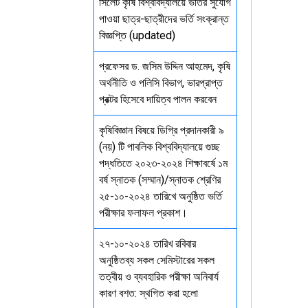
সিলেট কৃষি বিশ্ববিদ্যালয়ে ভর্তির সুযোগ
পাওয়া ছাত্র-ছাত্রীদের ভর্তি সংক্রান্ত
বিজ্ঞপ্তি (updated)
প্রফেসর ড. জসিম উদ্দিন আহমেদ, কৃষি
অর্থনীতি ও পলিসি বিভাগ, ভারপ্রাপ্ত
প্রক্টর হিসেবে দায়িত্ব পালন করবেন
কৃষিবিজ্ঞান বিষয়ে ডিগ্রি প্রদানকারী ৯
(নয়) টি পাবলিক বিশ্ববিদ্যালয়ে গুচ্ছ
পদ্ধতিতে ২০২৩-২০২৪ শিক্ষাবর্ষে ১ম
বর্ষ স্নাতক (সম্মান)/স্নাতক শ্রেণির
২৫-১০-২০২৪ তারিখে অনুষ্ঠিত ভর্তি
পরীক্ষার ফলাফল প্রকাশ।
২৭-১০-২০২৪ তারিখ রবিবার
অনুষ্ঠিতব্য সকল সেমিস্টারের সকল
তত্বীয় ও ব্যবহারিক পরীক্ষা অনিবার্য
কারণ বশত: স্থগিত করা হলো