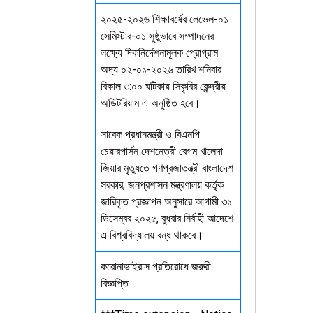
২০২৫-২০২৬ শিক্ষাবর্ষের লেভেল-০১
সেমিস্টার-০১ সুষ্ঠুভাবে সম্পাদনের
লক্ষ্যে দিকনির্দেশনামূলক প্রোগ্রাম
অদ্য ০২-০১-২০২৬ তারিখ শনিবার
বিকাল ৩:০০ ঘটিকায় সিকৃবির কেন্দ্রীয়
অডিটরিয়াম এ অনুষ্ঠিত হবে।
সাবেক প্রধানমন্ত্রী ও বিএনপি
চেয়ারপার্সন দেশনেত্রী বেগম খালেদা
জিয়ার মৃত্যুতে গণপ্রজাতন্ত্রী বাংলাদেশ
সরকার, জনপ্রশাসন মন্ত্রণালয় কর্তৃক
জারিকৃত প্রজ্ঞাপন অনুসারে আগামী ৩১
ডিসেম্বর ২০২৫, বুধবার নির্বাহী আদেশে
এ বিশ্ববিদ্যালয় বন্ধ থাকবে।
করোনাভাইরাস প্রতিরোধে জরুরী
বিজ্ঞপ্তি