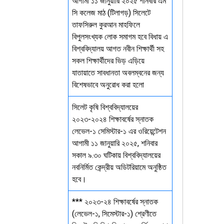
আগামী ১১ জানুয়ারি ২০২৫ শনিবার এম
সি কলেজ মাঠ (টিলাগড়) সিলেটে
তাফসিরুল কুরআন মাহফিলে
বিপুলসংখ্যক লোক সমাগম হবে বিধায় এ
বিশ্ববিদ্যালয় আগত নবীন শিক্ষার্থী সহ
সকল শিক্ষার্থীদের ভিড় এড়িয়ে
যাতায়াতে সাবধানতা অবলম্বনের জন্য
বিশেষভাবে অনুরোধ করা হলো
সিলেট কৃষি বিশ্ববিদ্যালয়ের
২০২৩-২০২৪ শিক্ষাবর্ষের স্নাতক
লেভেল-১ সেমিস্টার-১ এর ওরিয়েন্টেশন
আগামী ১১ জানুয়ারি ২০২৫, শনিবার
সকাল ৯.৩০ ঘটিকায় বিশ্ববিদ্যালয়ের
নবনির্মিত কেন্দ্রীয় অডিটরিয়ামে অনুষ্ঠিত
হবে।
*** ২০২৩-২৪ শিক্ষাবর্ষের স্নাতক
(লেভেল-১, সিমেস্টার-১) শ্রেণীতে