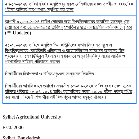
২৭-১০-২০২৪ তারিখ রবিবার অনুষ্ঠিতব্য সকল সেমিস্টারের সকল তত্বীয় ও ব্যবহারিক
পরীক্ষা অনিবার্য কারণ বশত: স্থগিত করা হলো
আগামী ০২-০৯-২০২৪ তারিখ সোমবার হতে বিশ্ববিদ্যালয়ের আবাসিক হলসমূহ খুলে
দেয়া হবে এবং ০৫-০৯-২০২৪ তারিখ বৃহস্পতিবার হতে একাডেমিক কার্যক্রম চালু হবে
(** Updated)
২১-০৮-২০২৪ তারিখে অনুষ্ঠিত ডিন কাউন্সিলের সভার সিদ্ধান্ত মূলে এ
বিশ্ববিদ্যালয়ের ভেটেরিনারি এনিম্যাল ও বায়োমেডিকেল সায়েন্সেস অনুষদের ডিন
প্রফেসর ড. মোঃ ছিদ্দিকুল ইসলাম সাময়িকভাবে অত্র বিশ্ববিদ্যালয়ের আর্থিক ও
প্রশাসনিক দায়িত্ব পরিচালনা করবেন
শিক্ষার্থীদের নিরাপত্তা ও শান্তি-শৃঙ্খলা সংক্রান্ত বিজ্ঞপ্তি
শিক্ষার্থীদের আবাসিক হল ত্যাগের সময়সীমা ১৭-০৭-২০২৪ তারিখ বুধবার বেলা ২.০০
ঘটিকার পরিবর্তে ১৮-০৭-২০২৪ তারিখ বৃহস্পতিবার সকাল ১০:০০ ঘটিকা পর্যন্ত বর্ধিত
করা হলো। বিদেশী শিক্ষার্থীরা এই বিজ্ঞপ্তির আওতায়মুক্ত থাকবে।
Sylhet Agricultural University
Estd. 2006
Sylhet, Bangladesh