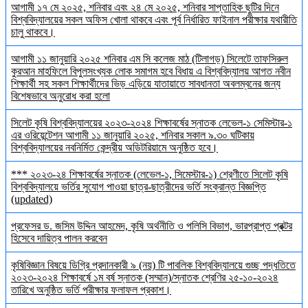
আগামী ১৭ মে ২০২৫, শনিবার এবং ২৪ মে ২০২৫, শনিবার সাপ্তাহিক ছুটির দিনে
বিশ্ববিদ্যালয়ের সকল অফিস খোলা থাকবে এবং পূর্ব নির্ধারিত ফাইনাল পরীক্ষার যথারীতি
চালু থাকবে।
আগামী ১১ জানুয়ারি ২০২৫ শনিবার এম সি কলেজ মাঠ (টিলাগড়) সিলেটে তাফসিরুল
কুরআন মাহফিলে বিপুলসংখ্যক লোক সমাগম হবে বিধায় এ বিশ্ববিদ্যালয় আগত নবীন
শিক্ষার্থী সহ সকল শিক্ষার্থীদের ভিড় এড়িয়ে যাতায়াতে সাবধানতা অবলম্বনের জন্য
বিশেষভাবে অনুরোধ করা হলো
সিলেট কৃষি বিশ্ববিদ্যালয়ের ২০২৩-২০২৪ শিক্ষাবর্ষের স্নাতক লেভেল-১ সেমিস্টার-১
এর ওরিয়েন্টেশন আগামী ১১ জানুয়ারি ২০২৫, শনিবার সকাল ৯.৩০ ঘটিকায়
বিশ্ববিদ্যালয়ের নবনির্মিত কেন্দ্রীয় অডিটরিয়ামে অনুষ্ঠিত হবে।
*** ২০২৩-২৪ শিক্ষাবর্ষের স্নাতক (লেভেল-১, সিমেস্টার-১) শ্রেণীতে সিলেট কৃষি
বিশ্ববিদ্যালয়ে ভর্তির সুযোগ পাওয়া ছাত্র-ছাত্রীদের ভর্তি সংক্রান্ত বিজ্ঞপ্তি
(updated)
প্রফেসর ড. জসিম উদ্দিন আহমেদ, কৃষি অর্থনীতি ও পলিসি বিভাগ, ভারপ্রাপ্ত প্রক্টর
হিসেবে দায়িত্ব পালন করবেন
কৃষিবিজ্ঞান বিষয়ে ডিগ্রি প্রদানকারী ৯ (নয়) টি পাবলিক বিশ্ববিদ্যালয়ে গুচ্ছ পদ্ধতিতে
২০২৩-২০২৪ শিক্ষাবর্ষে ১ম বর্ষ স্নাতক (সম্মান)/স্নাতক শ্রেণির ২৫-১০-২০২৪
তারিখে অনুষ্ঠিত ভর্তি পরীক্ষার ফলাফল প্রকাশ।