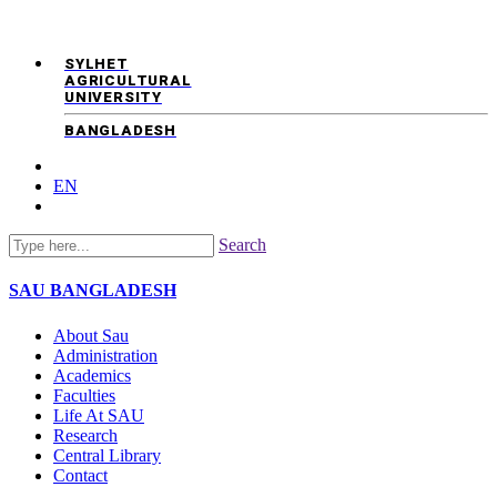
SYLHET
AGRICULTURAL
UNIVERSITY
BANGLADESH
EN
Search
SAU
BANGLADESH
About Sau
Administration
Academics
Faculties
Life At SAU
Research
Central Library
Contact