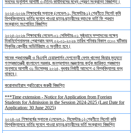
সনদের অনুলিপি আগামী ৩ (তিন) কার্যদিবসের মধ্যে প্রেরণ সংক্রান্ত বিজ্ঞপ্তি।
২০২৫-২০২৬ শিক্ষাবর্ষের স্নাতক (লেভেল-১, সিমেস্টার-১) শ্রেণীতে সিলেট কৃষি
বিশ্ববিদ্যালয়ে ভর্তির সুযোগ পাওয়া ছাত্র-ছাত্রীদের ব্যাংকে ভর্তি ফি প্রধান
সংক্রান্ত সংশোধিত বিজ্ঞপ্তি
২০২৫-২০২৬ শিক্ষাবর্ষের লেভেল-০১ সেমিস্টার-০১ সুষ্ঠুভাবে সম্পাদনের লক্ষ্যে
দিকনির্দেশনামূলক প্রোগ্রাম অদ্য ০২-০১-২০২৬ তারিখ শনিবার বিকাল ৩:০০ ঘটিকায়
সিকৃবির কেন্দ্রীয় অডিটরিয়াম এ অনুষ্ঠিত হবে।
সাবেক প্রধানমন্ত্রী ও বিএনপি চেয়ারপার্সন দেশনেত্রী বেগম খালেদা জিয়ার মৃত্যুতে
গণপ্রজাতন্ত্রী বাংলাদেশ সরকার, জনপ্রশাসন মন্ত্রণালয় কর্তৃক জারিকৃত প্রজ্ঞাপন
অনুসারে আগামী ৩১ ডিসেম্বর ২০২৫, বুধবার নির্বাহী আদেশে এ বিশ্ববিদ্যালয় বন্ধ
থাকবে।
করোনাভাইরাস প্রতিরোধে জরুরী বিজ্ঞপ্তি
***Time extension - Notice for Application from Foreign
Students for Admission in the Session 2024-2025 (Last Date for
Application: 30 June 2025)
২০২৪-২৫ শিক্ষাবর্ষের স্নাতক (লেভেল-১, সিমেস্টার-১) শ্রেণীতে সিলেট কৃষি
বিশ্ববিদ্যালয়ে ভর্তির সুযোগ পাওয়া ছাত্র-ছাত্রীদের ভর্তি সংক্রান্ত বিজ্ঞপ্তি