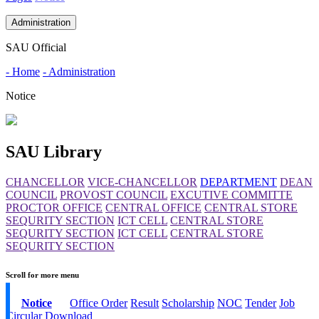
Administration
SAU Official
- Home
- Administration
Notice
SAU Library
CHANCELLOR
VICE-CHANCELLOR
DEPARTMENT
DEAN
COUNCIL
PROVOST COUNCIL
EXCUTIVE COMMITTE
PROCTOR OFFICE
CENTRAL OFFICE
CENTRAL STORE
SEQURITY SECTION
ICT CELL
CENTRAL STORE
SEQURITY SECTION
ICT CELL
CENTRAL STORE
SEQURITY SECTION
Scroll for more menu
Notice
Office Order
Result
Scholarship
NOC
Tender
Job
Circular
Download